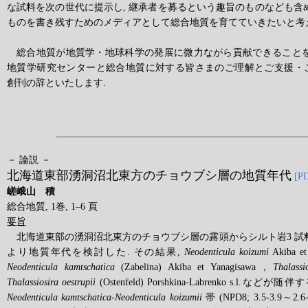
な試料を次の世代に提示し, 継承者を募るという趣旨のものなども含め
ものを書き残すためのメディアとして総合地質を育てていきたいと考
総合地質が地質学・地球科学の発展に微力ながら貢献できることを
地質学研究センターと総合地質に対する皆さまのご理解とご支援・
創刊の辞といたします.
－ 論説 －
北海道東部湧洞沼北東方のチョウブシ層の地質年代
[PD
嵯峨山 積
総合地質, 1巻, 1–6 頁
要旨
北海道東部の湧洞沼北東方のチョウブシ層の露頭からシルト岩3 試料
より地質年代を検討した. その結果,
Neodenticula koizumi
Akiba e
Neodenticula kamtschatica
(Zabelina) Akiba et Yanagisawa，
Thalassi
Thalassiosira oestrupii
(Ostenfeld) Porshkina-Labrenko s.l.
Neodenticula kamtschatica-Neodenticula koizumii
帯 (NPD8; 3.5-3.9～2.6-2