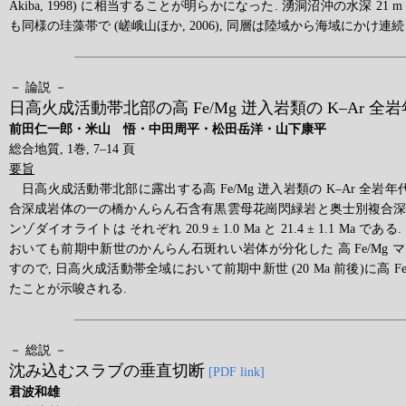
Akiba, 1998) に相当することが明らかになった. 湧洞沼沖の水深 21
も同様の珪藻帯で (嵯峨山ほか, 2006), 同層は陸域から海域にかけ連
－ 論説 －
日高火成活動帯北部の高 Fe/Mg 迸入岩類の K–Ar 全
前田仁一郎・米山 悟・中田周平・松田岳洋・山下康平
総合地質, 1巻, 7–14 頁
要旨
日高火成活動帯北部に露出する高 Fe/Mg 迸入岩類の K–Ar 全岩
合深成岩体の一の橋かんらん石含有黒雲母花崗閃緑岩と奥士別複合
ンゾダイオライトは それぞれ 20.9 ± 1.0 Ma と 21.4 ± 1.1 Ma 
おいても前期中新世のかんらん石斑れい岩体が分化した 高 Fe/Mg
すので, 日高火成活動帯全域において前期中新世 (20 Ma 前後)に高 F
たことが示唆される.
－ 総説 －
沈み込むスラブの垂直切断
[PDF link]
君波和雄