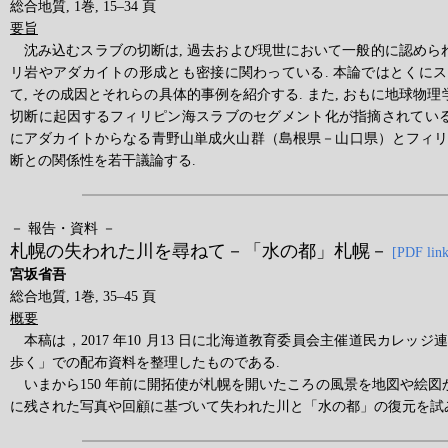
総合地質, 1巻, 15–34 頁
要旨
沈み込むスラブの切断は, 過去および現世において一般的に認められ
リ岩やアダカイトの形成とも密接に関わっている. 本論ではとくに
て, その成因とそれらの具体的事例を紹介する. また, おもに地球物理
切断に起因するフィリピン海スラブのセグメント化が指摘されている
にアダカイトからなる青野山単成火山群（島根県－山口県）とフィ
断との関係性を若干議論する.
－ 報告・資料 －
札幌の失われた川を尋ねて－「水の都」札幌－
[PDF link
宮坂省吾
総合地質, 1巻, 35–45 頁
概要
本稿は，2017 年10 月13 日に北海道教育委員会主催道民カレッ
歩く」での配布資料を整理したものである.
いまから150 年前に開拓使が札幌を開いたころの風景を地図や絵図
に残された写真や回顧に基づいて失われた川と「水の都」の復元を試