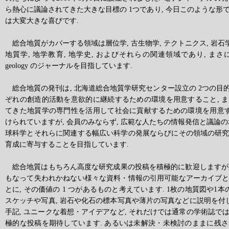
ら熱心に議論されてきた大きな目標の 1つであり, 今日このような形
は大変大きな喜びです.
総合地質がカバーする領域は層位学, 古生物学, テクトニクス, 岩石学,
地質学, 地学教育, 地学史, およびそれらの関連領域であり, まさに幅広
geology のジャーナルを目指しています.
総合地質の発刊は, 北海道総合地質学研究センター設立の 2つの目的
ぞれの創造的活動を意欲的に継続するための環境を用意すること, 
てきた地質学の専門性を活用して社会に貢献するための環境を用意す
けられていますが, 会員のみならず, 広範な人たちの情報発信と議論
球科学とそれらに関連する幅広い科学の発展ならびにその領域の研
育成に寄与することを目指しています.
総合地質はもちろん高度な研究成果の投稿を積極的に歓迎しますが, 
もなって失われかねない様々な資料・情報の引用可能なアーカイブ
とに, その価値の 1 つがあるものと考えています. 1枚の地質図や1本
スケッチや写真, 岩石や化石の標本写真や薄片の写真などに説明を付し
手記, ユニークな着想・アイデアなど, それだけでは通常の学術誌で
極的な投稿を期待しています. あるいは未解決・未検討のままに残