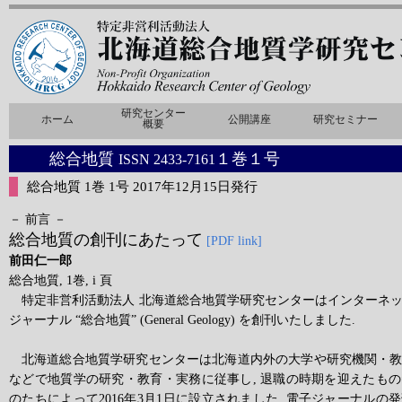
総合地質
１巻１号
ISSN 2433-7161
総合地質 1巻 1号 2017年12月15日発行
－ 前言 －
総合地質の創刊にあたって
[PDF link]
前田仁一郎
総合地質, 1巻, i 頁
特定非営利活動法人 北海道総合地質学研究センターはインターネ
ジャーナル “総合地質” (General Geology) を創刊いたしました.
北海道総合地質学研究センターは北海道内外の大学や研究機関・
などで地質学の研究・教育・実務に従事し, 退職の時期を迎えたも
のたちによって2016年3月1日に設立されました. 電子ジャーナル