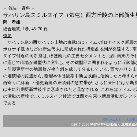
－ 報告・資料 －
サハリン島スミルヌイフ（気屯）西方丘陵の上部新生
岡 孝雄
総合地質, 1巻, 46–70 頁
概要
サハリン島の西サハリン山地の東縁にはティム‐ポロナイスク断層
ポロナイ低地などの新生代末に形成された構造盆地列が発達する. 
ヌイフ付近の同断層は, ほぼ南北の主要セグメントと北西‐南東のそれ
に応じて山地が鍵型状に突出し, その鍵型部に囲まれるように丘陵部が
～前期更新世の地層群が複向斜を成して分布している. 西サハリン
の堆積場の変遷から, 断層本体は後期中新世以前に活動したと考えられ
西寄りに鮮新‐下部更新統の東傾斜の急立帯が, さらに東部には活断層
は主に前期更新世後半に形成されたと見なされる. これらはティム‐
の活動の産物で, スミルヌイフ付近では西から東へ断層活動がシフ
である.